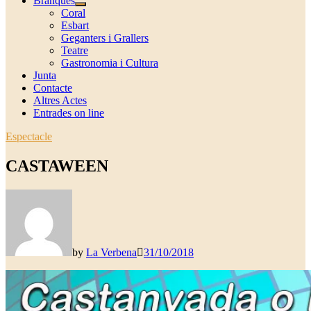
Branques
Show
Coral
sub
Esbart
menu
Geganters i Grallers
Teatre
Gastronomia i Cultura
Junta
Contacte
Altres Actes
Entrades on line
Espectacle
CASTAWEEN
by
La Verbena
31/10/2018