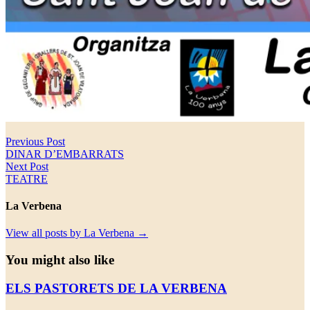
Navegació
Previous
Previous Post
post:
DINAR D’EMBARRATS
d'entrades
Next
Next Post
post:
TEATRE
La Verbena
View all posts by La Verbena →
You might also like
ELS PASTORETS DE LA VERBENA